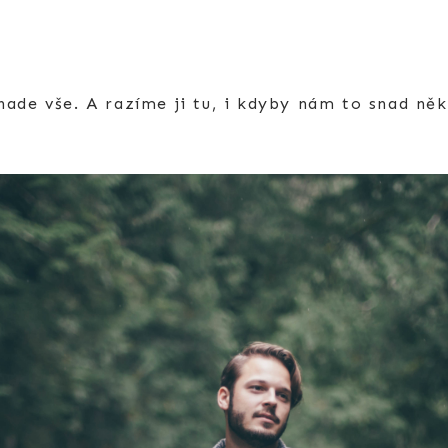
ade vše. A razíme ji tu, i kdyby nám to snad ně