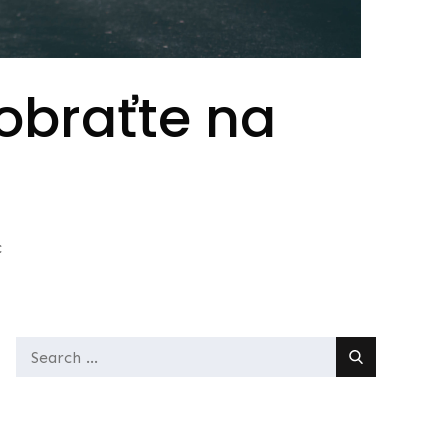
obraťte na
c
Search
for: