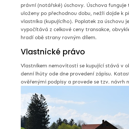
právní (notářské) úschovy. Úschova funguje t
uloženy po přechodnou dobu, nežli dojde k 
vlastníka (kupujícího). Poplatek za úschovu j
vypočítává z celkové ceny transakce, obvykl
hradí obě strany rovným dílem.
Vlastnické právo
Vlastníkem nemovitosti se kupující stává v o
denní lhůty ode dne provedení zápisu. Katas
ověřenými podpisy a provede se tzv. návrh n