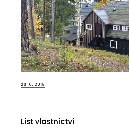
Posted
20. 6. 2018
on
List vlastnictví