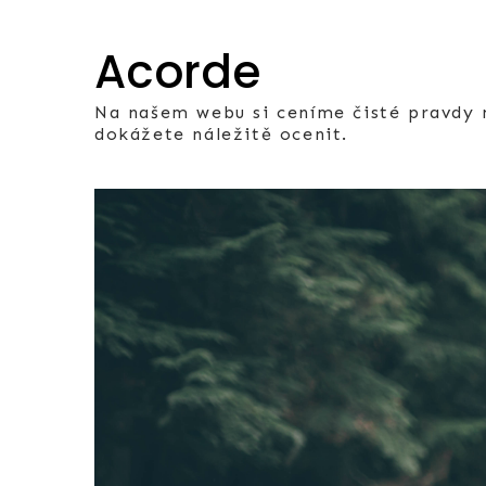
Skip
to
Acorde
content
Na našem webu si ceníme čisté pravdy n
dokážete náležitě ocenit.