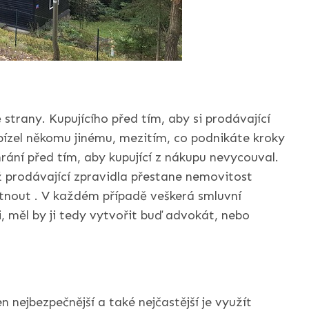
strany. Kupujícího před tím, aby si prodávající
bízel někomu jinému, mezitím, co podnikáte kroky
hrání před tím, aby kupující z nákupu nevycouval.
 prodávající zpravidla přestane nemovitost
ítnout
. V každém případě veškerá smluvní
, měl by ji tedy vytvořit buď advokát, nebo
en nejbezpečnější a také nejčastější je využít