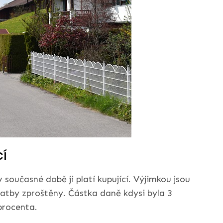
cí
v současné době ji platí kupující. Výjimkou jsou
latby zproštěny. Částka daně kdysi byla 3
procenta.