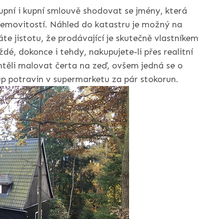
upní i kupní smlouvě shodovat se jmény, která
 nemovitostí. Náhled do katastru je možný na
te jistotu, že prodávající je skutečně vlastníkem
dé, dokonce i tehdy, nakupujete-li přes realitní
těli malovat čerta na zeď, ovšem jedná se o
p potravin v supermarketu za pár stokorun.