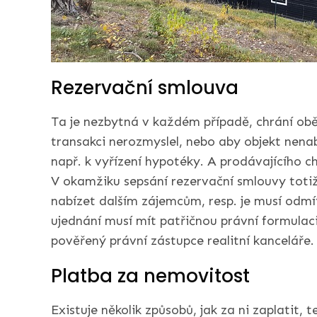
Rezervační smlouva
Ta je nezbytná v každém případě, chrání obě 
transakci nerozmyslel, nebo aby objekt nena
např. k vyřízení hypotéky. A prodávajícího c
V okamžiku sepsání rezervační smlouvy totiž
nabízet dalším zájemcům, resp. je musí odm
ujednání musí mít patřičnou právní formulaci
pověřený právní zástupce realitní kanceláře.
Platba za nemovitost
Existuje několik způsobů, jak za ni zaplatit, t