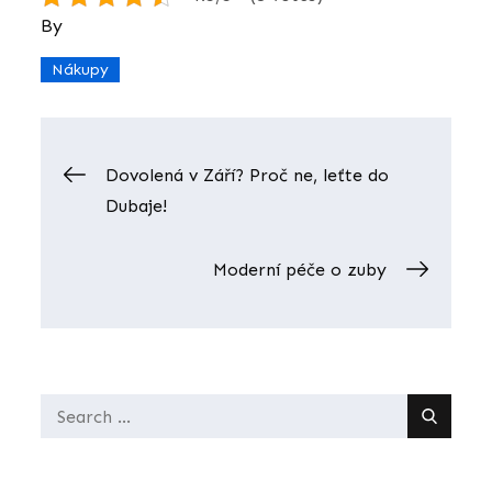
By
Nákupy
Navigace
Dovolená v Září? Proč ne, leťte do
Dubaje!
pro
Moderní péče o zuby
příspěvek
Search
for: