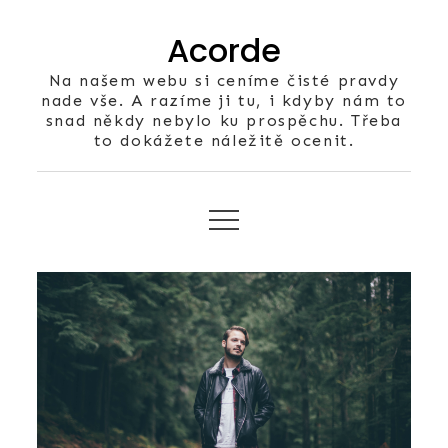
Skip
Acorde
to
content
Na našem webu si ceníme čisté pravdy
nade vše. A razíme ji tu, i kdyby nám to
snad někdy nebylo ku prospěchu. Třeba
to dokážete náležitě ocenit.