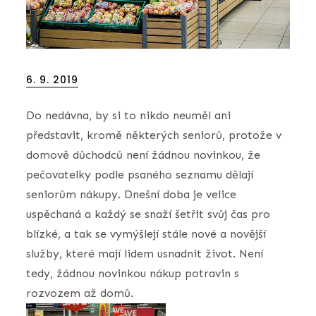
Posted
6. 9. 2019
on
Do nedávna, by si to nikdo neuměl ani
představit, kromě některých seniorů, protože v
domově důchodců není žádnou novinkou, že
pečovatelky podle psaného seznamu dělají
seniorům nákupy. Dnešní doba je velice
uspěchaná a každý se snaží šetřit svůj čas pro
blízké, a tak se vymýšlejí stále nové a novější
služby, které mají lidem usnadnit život. Není
tedy, žádnou novinkou nákup potravin s
rozvozem až domů.