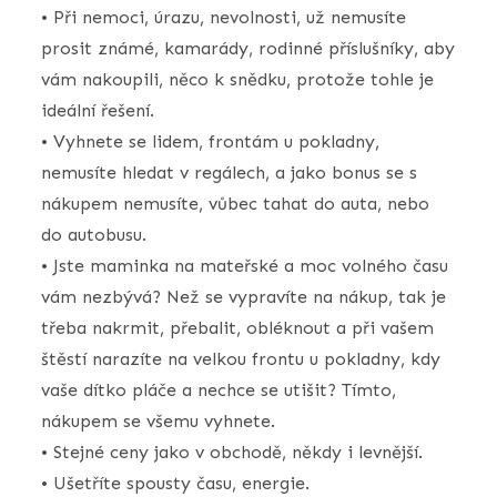
• Při nemoci, úrazu, nevolnosti, už nemusíte
prosit známé, kamarády, rodinné příslušníky, aby
vám nakoupili, něco k snědku, protože tohle je
ideální řešení.
• Vyhnete se lidem, frontám u pokladny,
nemusíte hledat v regálech, a jako bonus se s
nákupem nemusíte, vůbec tahat do auta, nebo
do autobusu.
• Jste maminka na mateřské a moc volného času
vám nezbývá? Než se vypravíte na nákup, tak je
třeba nakrmit, přebalit, obléknout a při vašem
štěstí narazíte na velkou frontu u pokladny, kdy
vaše dítko pláče a nechce se utišit? Tímto,
nákupem se všemu vyhnete.
• Stejné ceny jako v obchodě, někdy i levnější.
• Ušetříte spousty času, energie.