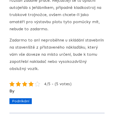
rozsah zadané práce. Nejčastěji se tu uplatní
autojeřáb s jeřábníkem, případně kladkostroj na
trubkové trojnožce, ovšem chcete-li jako
amatéři pro výstavbu plotu tyto pomůcky mít,
nebude to zadarmo.
Zadarmo to ani neproběhne u skládání stavebnin
na staveniště z přistaveného náklaďáku, který
vám vše doveze na místo určení, bude k tomu
zapotřebí nakladač nebo vysokozdvižný
obslužný vozík.
4/5 - (5 votes)
By
Podnikání