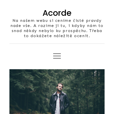
Skip
Acorde
to
content
Na našem webu si ceníme čisté pravdy
nade vše. A razíme ji tu, i kdyby nám to
snad někdy nebylo ku prospěchu. Třeba
to dokážete náležitě ocenit.