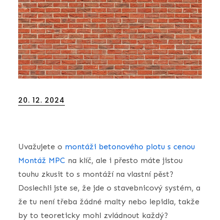
Posted
20. 12. 2024
on
Uvažujete o
montáži betonového plotu s cenou
Montáž MPC
na klíč, ale i přesto máte jistou
touhu zkusit to s montáží na vlastní pěst?
Doslechli jste se, že jde o stavebnicový systém, a
že tu není třeba žádné malty nebo lepidla, takže
by to teoreticky mohl zvládnout každý?