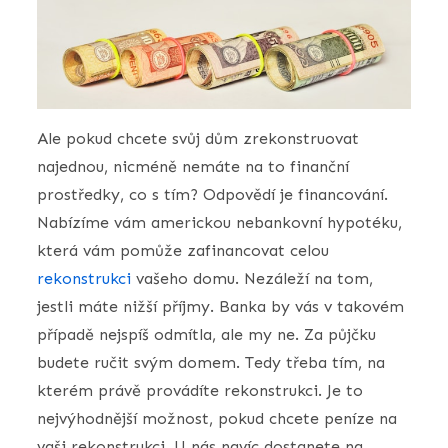
Ale pokud chcete svůj dům zrekonstruovat
najednou, nicméně nemáte na to finanční
prostředky, co s tím? Odpovědí je financování.
Nabízíme vám americkou nebankovní hypotéku,
která vám pomůže zafinancovat celou
rekonstrukci
vašeho domu. Nezáleží na tom,
jestli máte nižší příjmy. Banka by vás v takovém
případě nejspíš odmítla, ale my ne. Za půjčku
budete ručit svým domem. Tedy třeba tím, na
kterém právě provádíte rekonstrukci. Je to
nejvýhodnější možnost, pokud chcete peníze na
vaši rekonstrukci. U nás navíc dostanete na