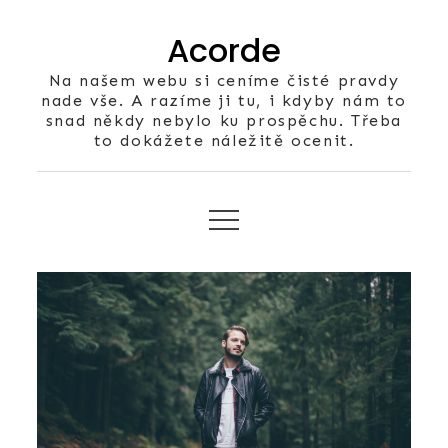
Skip
Acorde
to
content
Na našem webu si ceníme čisté pravdy
nade vše. A razíme ji tu, i kdyby nám to
snad někdy nebylo ku prospěchu. Třeba
to dokážete náležitě ocenit.