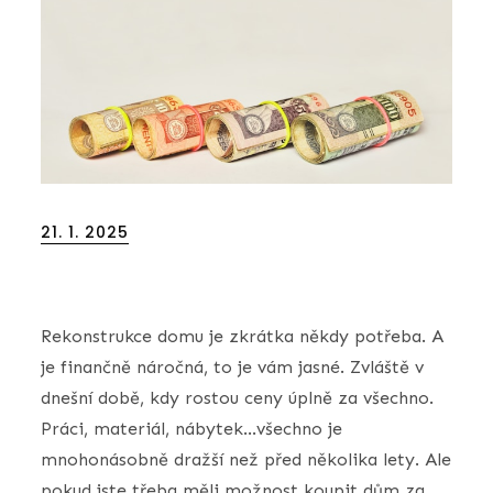
Posted
21. 1. 2025
on
Rekonstrukce domu je zkrátka někdy potřeba. A
je finančně náročná, to je vám jasné. Zvláště v
dnešní době, kdy rostou ceny úplně za všechno.
Práci, materiál, nábytek…všechno je
mnohonásobně dražší než před několika lety. Ale
pokud jste třeba měli možnost koupit dům za