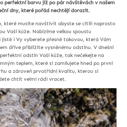
to perfektní barvu již po pár návštěvách v našem
ční dny, které pořád nechtějí dorazit.
, které musíte navštívit abyste se cítili naprosto
vou Vaší kůže. Nabízíme velkou spoustu
i jistě i Vy vyberete přesně takovou, která Vám
em dříve přiblížíte vysněnému odstínu. V dnešní
erfektní odstín Vaší kůže, tak nečekejte na
emným teplem, které si zamilujete hned po první
hu a zároveň prvotřídní kvalitu, kterou si
ete chtít velmi rádi vracet.