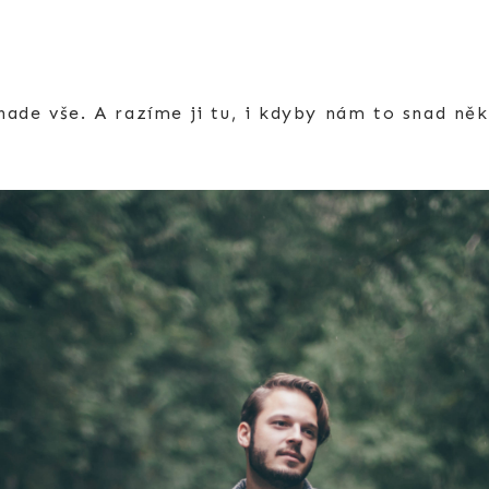
ade vše. A razíme ji tu, i kdyby nám to snad ně