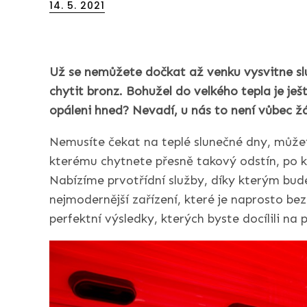
Posted
14. 5. 2021
on
Už se nemůžete dočkat až venku vysvitne sl
chytit bronz. Bohužel do velkého tepla je ješ
opáleni hned? Nevadí, u nás to není vůbec ž
Nemusíte čekat na teplé slunečné dny, můžete 
kterému chytnete přesně takový odstín, po k
Nabízíme prvotřídní služby, díky kterým bud
nejmodernější zařízení, které je naprosto b
perfektní výsledky, kterých byste docílili n