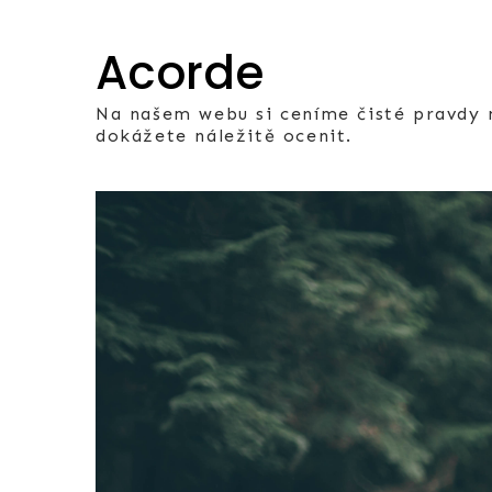
Skip
to
Acorde
content
Na našem webu si ceníme čisté pravdy n
dokážete náležitě ocenit.