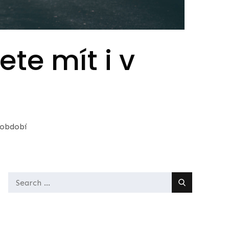
ete mít i v
 období
Search
for: