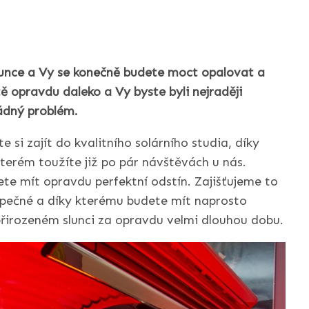
unce a Vy se konečně budete moct opalovat a
tě opravdu daleko a Vy byste byli nejraději
ádný problém.
si zajít do kvalitního solárního studia, díky
terém toužíte již po pár návštěvách u nás.
ete mít opravdu perfektní odstín. Zajišťujeme to
ezpečné a díky kterému budete mít naprosto
a přirozeném slunci za opravdu velmi dlouhou dobu.