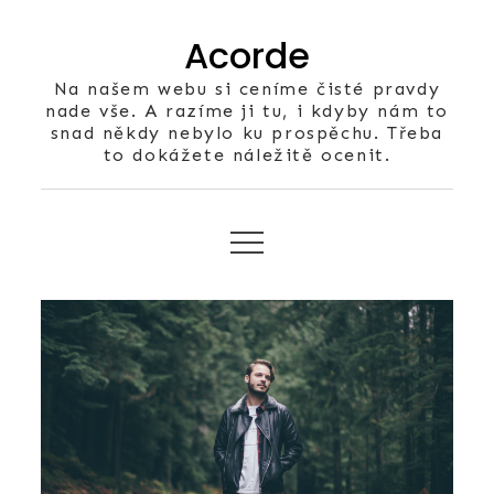
Skip
Acorde
to
content
Na našem webu si ceníme čisté pravdy
nade vše. A razíme ji tu, i kdyby nám to
snad někdy nebylo ku prospěchu. Třeba
to dokážete náležitě ocenit.