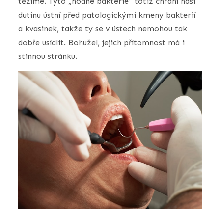
těžíme. Tyto „hodné bakterie“ totiž chrání naši
dutinu ústní před patologickými kmeny bakterií
a kvasinek, takže ty se v ústech nemohou tak
dobře usídlit. Bohužel, jejich přítomnost má i
stinnou stránku.