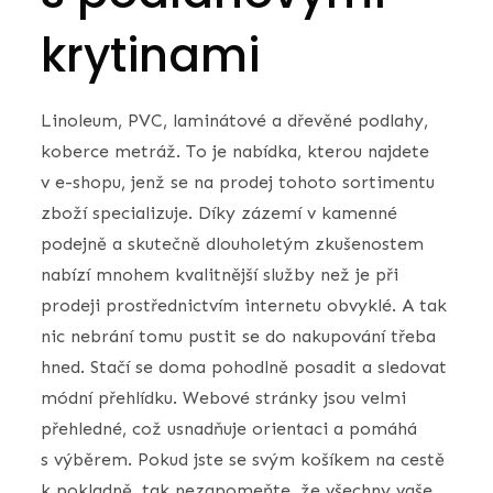
krytinami
Linoleum, PVC, laminátové a dřevěné podlahy,
koberce metráž
. To je nabídka, kterou najdete
v e-shopu, jenž se na prodej tohoto sortimentu
zboží specializuje. Díky zázemí v kamenné
podejně a skutečně dlouholetým zkušenostem
nabízí mnohem kvalitnější služby než je při
prodeji prostřednictvím internetu obvyklé. A tak
nic nebrání tomu pustit se do nakupování třeba
hned. Stačí se doma pohodlně posadit a sledovat
módní přehlídku. Webové stránky jsou velmi
přehledné, což usnadňuje orientaci a pomáhá
s výběrem. Pokud jste se svým košíkem na cestě
k pokladně, tak nezapomeňte, že všechny vaše