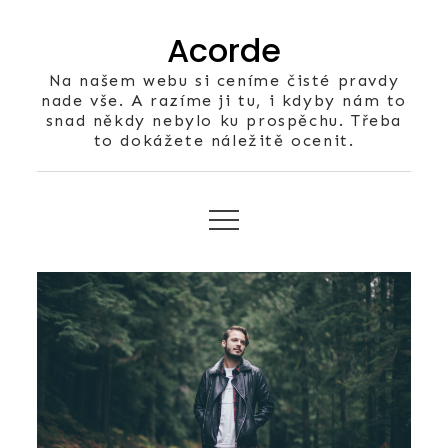
Skip
Acorde
to
content
Na našem webu si ceníme čisté pravdy
nade vše. A razíme ji tu, i kdyby nám to
snad někdy nebylo ku prospěchu. Třeba
to dokážete náležitě ocenit.