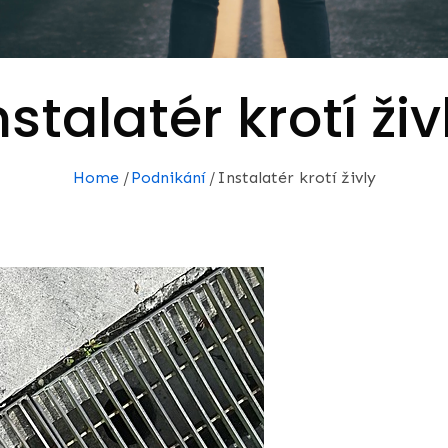
nstalatér krotí živ
Home
Podnikání
Instalatér krotí živly