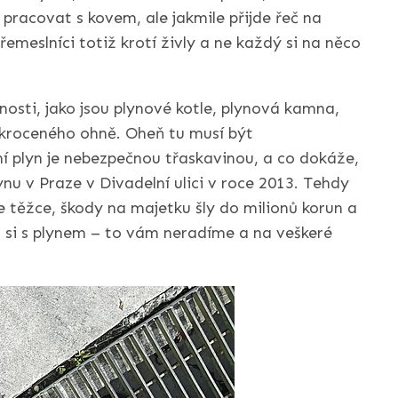
pracovat s kovem, ale jakmile přijde řeč na
řemeslníci totiž krotí živly a ne každý si na něco
osti, jako jsou plynové kotle, plynová kamna,
zkroceného ohně. Oheň tu musí být
 plyn je nebezpečnou třaskavinou, a co dokáže,
ynu v Praze v Divadelní ulici v roce 2013. Tehdy
e těžce, škody na majetku šly do milionů korun a
 si s plynem – to vám neradíme a na veškeré