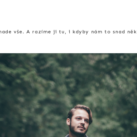
ade vše. A razíme ji tu, i kdyby nám to snad ně