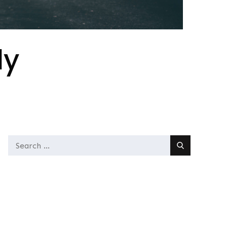
ly
Search
for: