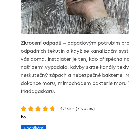
Zkrocení odpadů
– odpadovým potrubím pro
odpadních tekutin a když se kanalizační sy
vás doma, instalatér je ten, kdo přispěchá na
naší zemi vypadalo, kdyby skrze kanály tekly n
neskutečný zápach a nebezpečné bakterie. Mo
dokonce moru, mimochodem bakterie moru Yers
Madagaskaru.
4.7/5 - (7 votes)
By
Podnikání