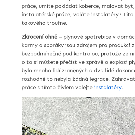
práce, umíte pokládat koberce, malovat byt, 
instalatérské práce, voláte instalatéry? Tito 
takového troufne.
Zkrocení ohně
– plynové spotřebiče v domácn
karmy a sporáky jsou zdrojem pro produkci 
bezpodmínečně pod kontrolou, protože zemní
o to si můžete přečíst ve zprávě o explozi pl
bylo mnoho lidí zraněných a dva lidé dokonc
rozhodně to nebyla žádná legrace. Zahrávat
práce s tímto živlem volejte
instalatéry
.