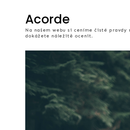
Skip
to
Acorde
content
Na našem webu si ceníme čisté pravdy n
dokážete náležitě ocenit.